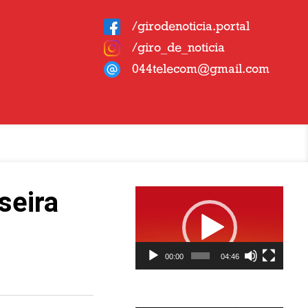
/girodenoticia.portal
/giro_de_noticia
044telecom@gmail.com
Tocador
seira
de
vídeo
00:00
04:46