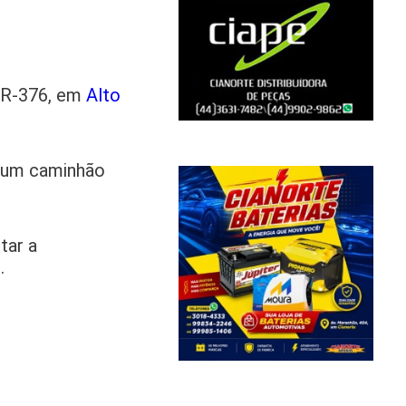
 BR-376, em
Alto
e um caminhão
tar a
.