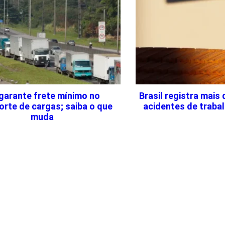
 garante frete mínimo no
Brasil registra mais 
orte de cargas; saiba o que
acidentes de traba
muda