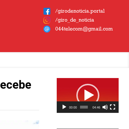
/girodenoticia.portal
/giro_de_noticia
044telecom@gmail.com
Tocador
 recebe
de
vídeo
00:00
04:46