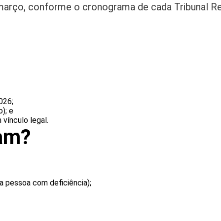
e março, conforme o cronograma de cada Tribunal Re
026;
); e
vínculo legal.
ram?
da pessoa com deficiência);