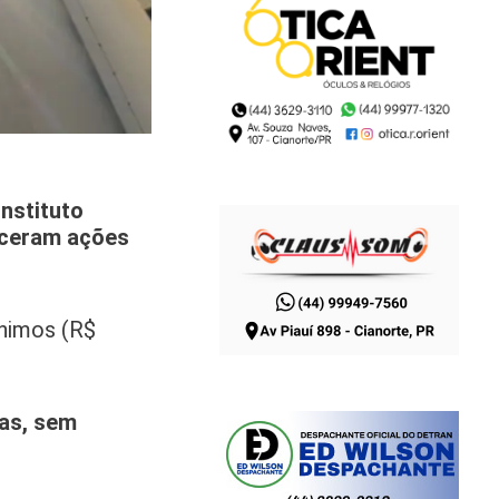
nstituto
enceram ações
ínimos (R$
vas, sem