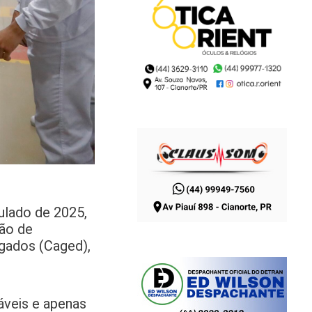
ulado de 2025,
ção de
gados (Caged),
áveis e apenas