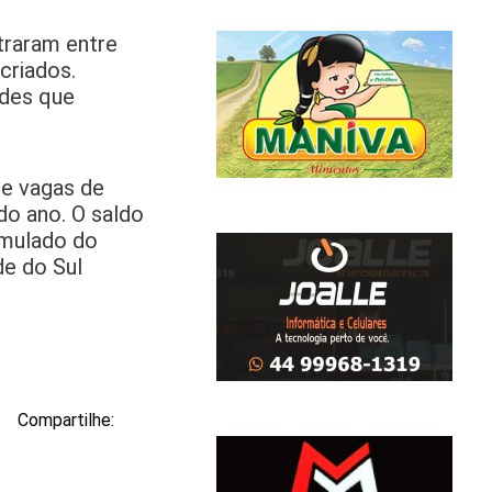
traram entre
criados.
ades que
de vagas de
do ano. O saldo
umulado do
de do Sul
Compartilhe: