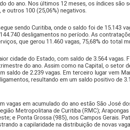
do do ano. Nos últimos 12 meses, os índices são 
, e outros 100 (25,06%) negativos.
gue sendo Curitiba, onde o saldo foi de 15.143 vag
144.740 desligamentos no período. As contrataçõe
viços, que gerou 11.460 vagas, 75,68% do total mu
aior cidade do Estado, com saldo de 3.564 vagas. 
rimestre do ano. Assim como na Capital, o setor d
om saldo de 2.239 vagas. Em terceiro lugar vem Mar
igamentos, resultando em um saldo positivo de 3.
ram vagas em acumulado do ano estão São José dos
a Região Metropolitana de Curitiba (RMC); Arapongas 
este; e Ponta Grossa (985), nos Campos Gerais. Pa
rando a capilaridade na distribuição de novas vag