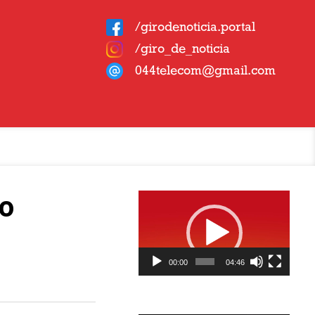
/girodenoticia.portal
/giro_de_noticia
044telecom@gmail.com
Tocador
do
de
vídeo
00:00
04:46