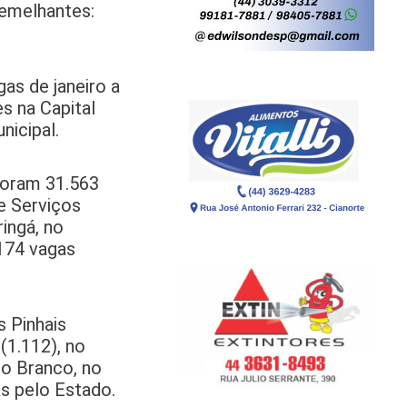
semelhantes:
as de janeiro a
s na Capital
nicipal.
Foram 31.563
e Serviços
ingá, no
174 vagas
 Pinhais
(1.112), no
to Branco, no
as pelo Estado.