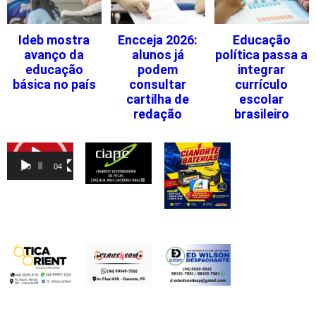
Ideb mostra
Encceja 2026:
Educação
avanço da
alunos já
política passa a
educação
podem
integrar
básica no país
consultar
currículo
cartilha de
escolar
redação
brasileiro
Tocador
de
00:00
04:46
vídeo