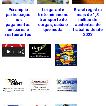
Pix amplia
Lei garante
Brasil registra
participação
frete mínimo no
mais de 1,8
nos
transporte de
milhão de
pagamentos
cargas; saiba o
acidentes de
em bares e
que muda
trabalho desde
restaurantes
2023
Tocador
de
00:00
04:46
vídeo