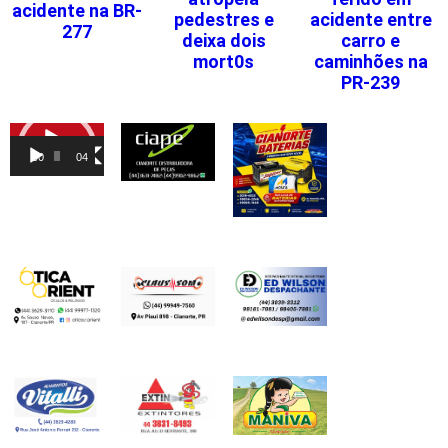
acidente na BR-
pedestres e
acidente entre
277
deixa dois
carro e
mort0s
caminhões na
PR-239
Tocador
de
00:00
04:46
vídeo