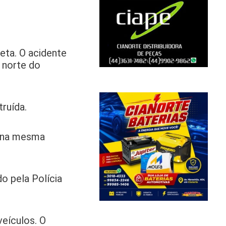
ta. O acidente
o norte do
ruída.
a na mesma
o pela Polícia
eículos. O