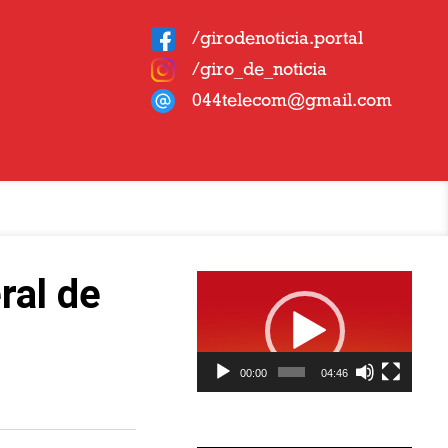
/girodenoticia.portal
/giro_de_noticia
044telecom@gmail.com
Tocador
ral de
de
vídeo
00:00
04:46