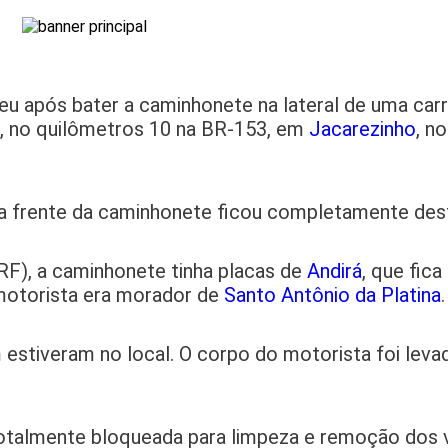
após bater a caminhonete na lateral de uma carre
), no quilômetros 10 na BR-153, em
Jacarezinho
, n
e a frente da caminhonete ficou completamente dest
RF), a caminhonete tinha placas de
Andirá
, que fic
motorista era morador de
Santo Antônio da Platina
.
estiveram no local. O corpo do motorista foi levad
totalmente bloqueada para limpeza e remoção dos v