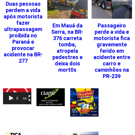
Duas pessoas
perdem a vida
após motorista
fazer
Em Mauá da
Passageiro
ultrapassagem
Serra, na BR-
perde a vida e
proibida no
376 carreta
motorista fica
Paraná e
tomba,
gravemente
provocar
atropela
ferido em
acidente na BR-
pedestres e
acidente entre
277
deixa dois
carro e
mort0s
caminhões na
PR-239
Tocador
de
00:00
04:46
vídeo