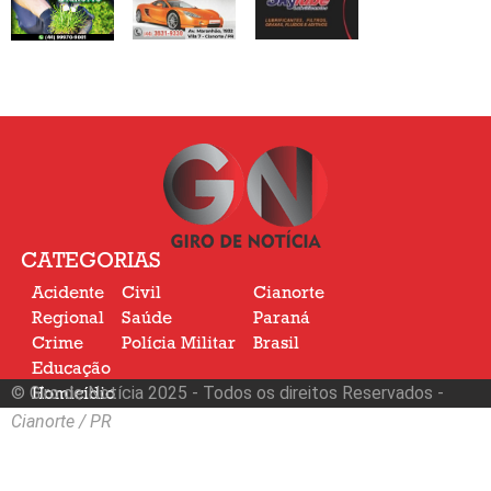
CATEGORIAS
Acidente
Civil
Cianorte
Regional
Saúde
Paraná
Crime
Polícia Militar
Brasil
Educação
© Giro de Notícia 2025 - Todos os direitos Reservados -
Homicídio
Nacional
Cianorte / PR