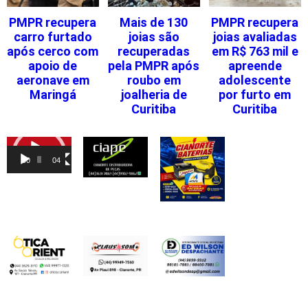
PMPR recupera
Mais de 130
PMPR recupera
carro furtado
joias são
joias avaliadas
após cerco com
recuperadas
em R$ 763 mil e
apoio de
pela PMPR após
apreende
aeronave em
roubo em
adolescente
Maringá
joalheria de
por furto em
Curitiba
Curitiba
Tocador
de
00:00
04:46
vídeo