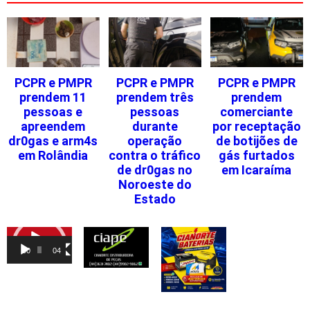
PCPR e PMPR
PCPR e PMPR
PCPR e PMPR
prendem 11
prendem três
prendem
pessoas e
pessoas
comerciante
apreendem
durante
por receptação
dr0gas e arm4s
operação
de botijões de
em Rolândia
contra o tráfico
gás furtados
de dr0gas no
em Icaraíma
Noroeste do
Estado
Tocador
de
00:00
04:46
vídeo