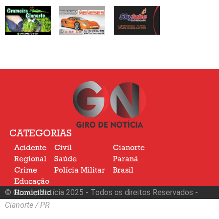
CATEGORIAS
Acidente
Civil
Cianorte
Regional
Saúde
Paraná
Crime
Polícia Militar
Brasil
Educação
© Giro de Notícia 2025 - Todos os direitos Reservados -
Homicídio
Nacional
Cianorte / PR