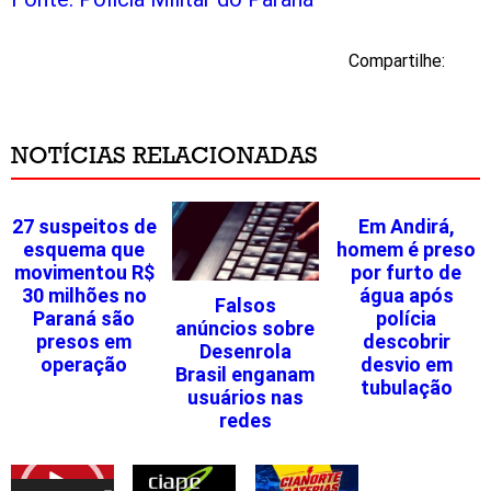
Compartilhe:
NOTÍCIAS RELACIONADAS
27 suspeitos de
Em Andirá,
esquema que
homem é preso
movimentou R$
por furto de
30 milhões no
água após
Falsos
Paraná são
polícia
anúncios sobre
presos em
descobrir
Desenrola
operação
desvio em
Brasil enganam
tubulação
usuários nas
redes
Tocador