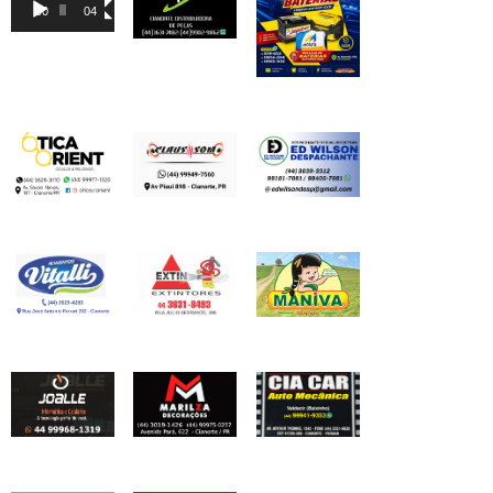
de
00:00
04:46
vídeo