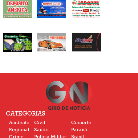
CATEGORIAS
Acidente
Civil
Cianorte
Regional
Saúde
Paraná
Crime
Polícia Militar
Brasil