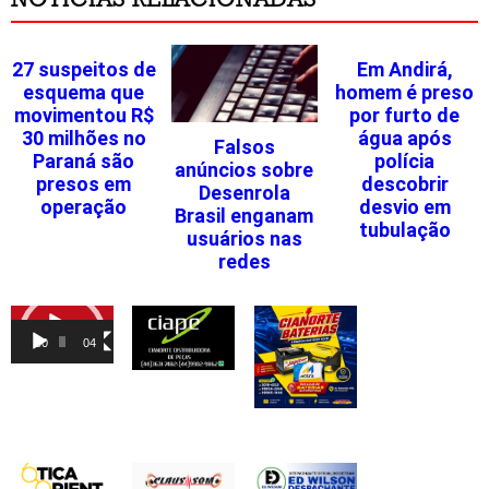
27 suspeitos de
Em Andirá,
esquema que
homem é preso
movimentou R$
por furto de
30 milhões no
água após
Falsos
Paraná são
polícia
anúncios sobre
presos em
descobrir
Desenrola
operação
desvio em
Brasil enganam
tubulação
usuários nas
redes
Tocador
de
00:00
04:46
vídeo