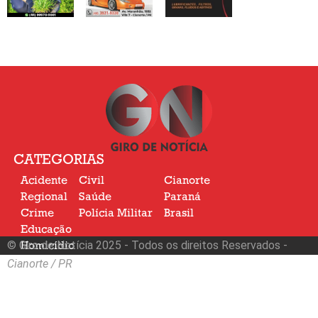
CATEGORIAS
Acidente
Civil
Cianorte
Regional
Saúde
Paraná
Crime
Polícia Militar
Brasil
Educação
© Giro de Notícia 2025 - Todos os direitos Reservados -
Homicídio
Nacional
Cianorte / PR