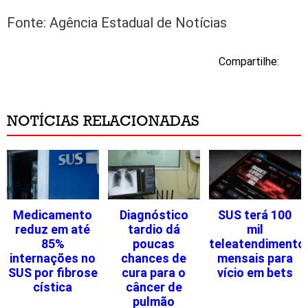
Fonte: Agência Estadual de Notícias
Compartilhe:
NOTÍCIAS RELACIONADAS
Medicamento
Diagnóstico
SUS terá 100
reduz em até
tardio dá
mil
85%
poucas
teleatendimento
internações no
chances de
mensais para
SUS por fibrose
cura para o
vício em bets
cística
câncer de
pulmão