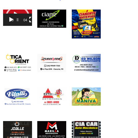
Tocador
de
00:00
04:46
vídeo