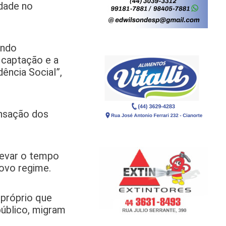
idade no
endo
 captação e a
ência Social”,
ensação dos
levar o tempo
ovo regime.
 próprio que
úblico, migram