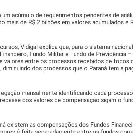
 há um acúmulo de requerimentos pendentes de anál
o mais de R$ 2 bilhões em valores acumulados e R
sos, Vidigal explica que, para o sistema nacional
nanceiro, Fundo Militar e Fundo de Previdência – 
 de valores entre os processos recebidos de todos
, diminuindo dos processos que o Paraná tem a pa
gregação mensalmente identificando cada process
o repasse dos valores de compensação sigam o fun
ná existem as compensações dos Fundos Financeiro
omprev é feita separadamente entre os fundos cor