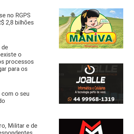
ise no RGPS
$ 2,8 bilhões
 de
existe o
 os processos
gar para os
o com o seu
do
, Militar e de
respondentes,