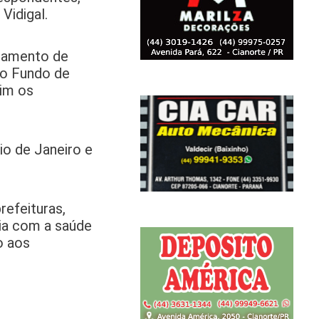
Vidigal.
agamento de
do Fundo de
sim os
io de Janeiro e
efeituras,
cia com a saúde
o aos