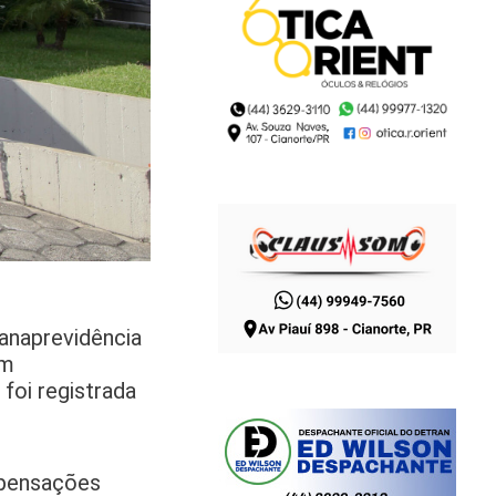
anaprevidência
em
foi registrada
ompensações