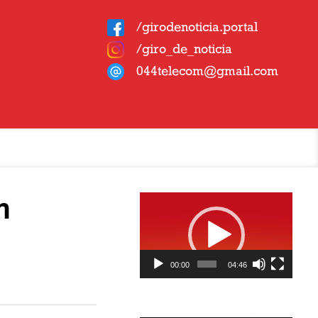
/girodenoticia.portal
/giro_de_noticia
044telecom@gmail.com
Tocador
m
de
vídeo
00:00
04:46