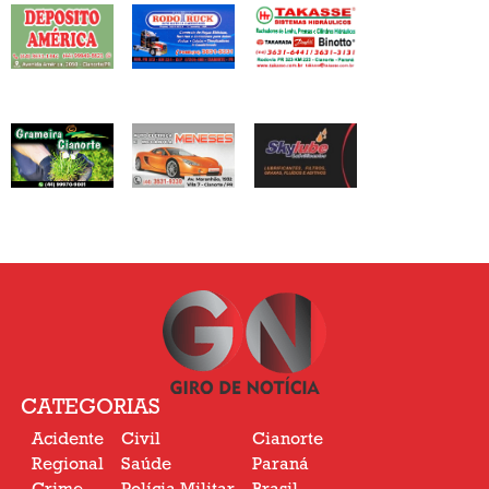
CATEGORIAS
Acidente
Civil
Cianorte
Regional
Saúde
Paraná