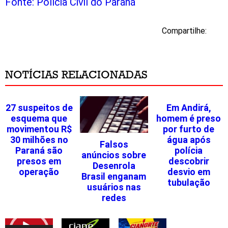
Fonte: Polícia Civil do Paraná
Compartilhe:
NOTÍCIAS RELACIONADAS
27 suspeitos de
Em Andirá,
esquema que
homem é preso
movimentou R$
por furto de
30 milhões no
água após
Falsos
Paraná são
polícia
anúncios sobre
presos em
descobrir
Desenrola
operação
desvio em
Brasil enganam
tubulação
usuários nas
redes
Tocador