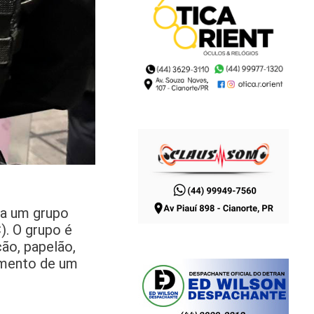
ra um grupo
). O grupo é
ção, papelão,
imento de um