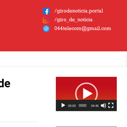
/girodenoticia.portal
/giro_de_noticia
044telecom@gmail.com
Tocador
de
de
vídeo
00:00
04:46