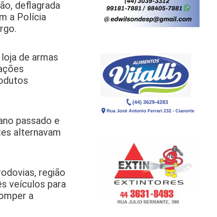
ção, deflagrada
m a Polícia
rgo.
 loja de armas
 ações
rodutos
 ano passado e
tes alternavam
odovias, região
ês veículos para
romper a