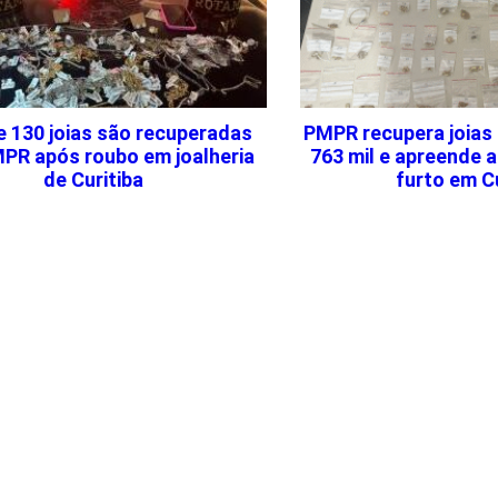
e 130 joias são recuperadas
PMPR recupera joias
MPR após roubo em joalheria
763 mil e apreende 
de Curitiba
furto em Cu