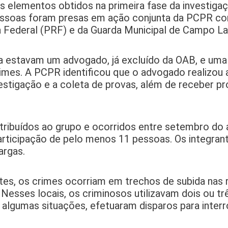
os elementos obtidos na primeira fase da investiga
essoas foram presas em ação conjunta da PCPR co
ia Federal (PRF) e da Guarda Municipal de Campo La
a estavam um advogado, já excluído da OAB, e uma
imes. A PCPR identificou que o advogado realizou
estigação e a coleta de provas, além de receber p
ribuídos ao grupo e ocorridos entre setembro do
articipação de pelo menos 11 pessoas. Os integran
argas.
s, os crimes ocorriam em trechos de subida nas r
Nesses locais, os criminosos utilizavam dois ou tr
Em algumas situações, efetuaram disparos para inter