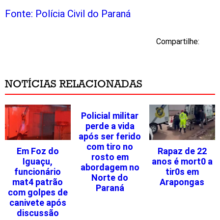
Fonte: Polícia Civil do Paraná
Compartilhe:
NOTÍCIAS RELACIONADAS
Policial militar
perde a vida
após ser ferido
com tiro no
Em Foz do
Rapaz de 22
rosto em
Iguaçu,
anos é mort0 a
abordagem no
funcionário
tir0s em
Norte do
mat4 patrão
Arapongas
Paraná
com golpes de
canivete após
discussão