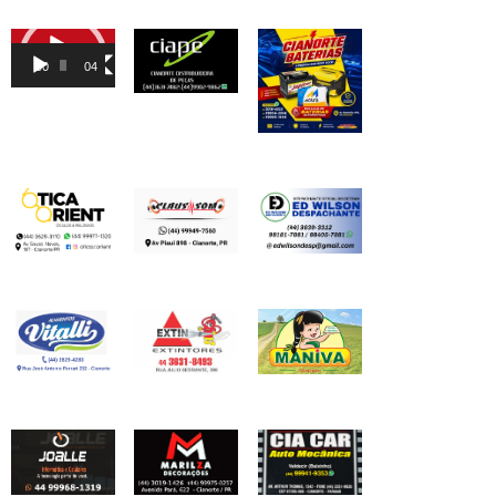
Tocador
de
00:00
04:46
vídeo