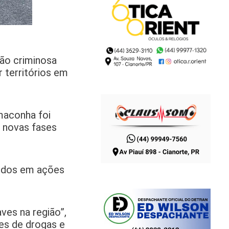
ão criminosa
r territórios em
maconha foi
r novas fases
idos em ações
ves na região”,
es de drogas e