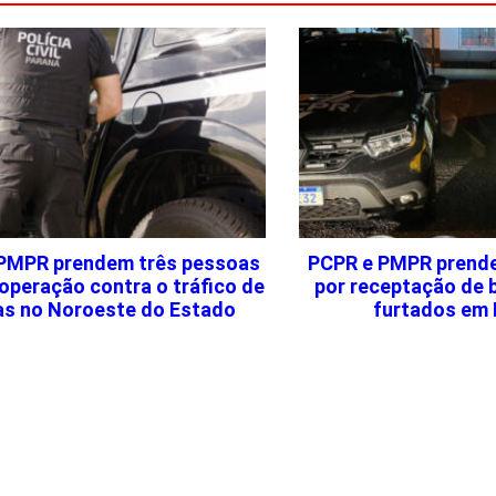
PMPR prendem três pessoas
PCPR e PMPR prend
operação contra o tráfico de
por receptação de 
as no Noroeste do Estado
furtados em 