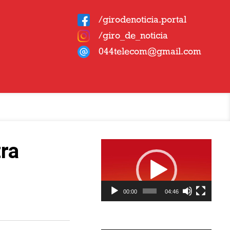
/girodenoticia.portal
/giro_de_noticia
044telecom@gmail.com
Tocador
ra
de
vídeo
00:00
04:46