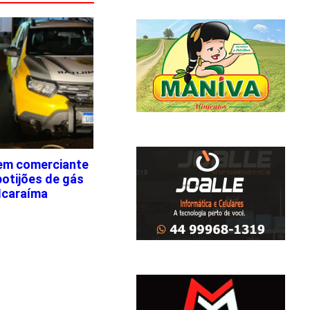
em comerciante
botijões de gás
Icaraíma