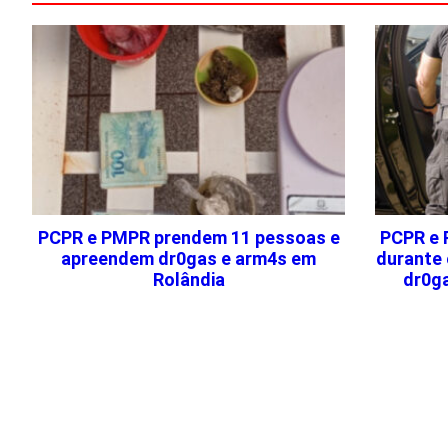
PCPR e PMPR prendem 11 pessoas e
PCPR e 
apreendem dr0gas e arm4s em
durante 
Rolândia
dr0g