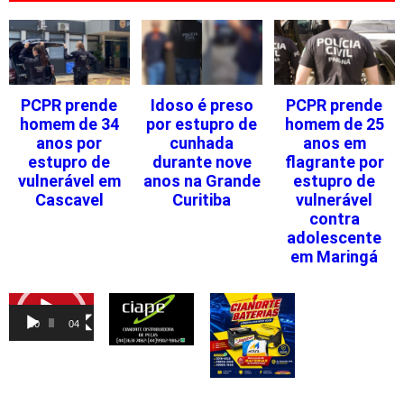
PCPR prende
Idoso é preso
PCPR prende
homem de 34
por estupro de
homem de 25
anos por
cunhada
anos em
estupro de
durante nove
flagrante por
vulnerável em
anos na Grande
estupro de
Cascavel
Curitiba
vulnerável
contra
adolescente
em Maringá
Tocador
de
00:00
04:46
vídeo