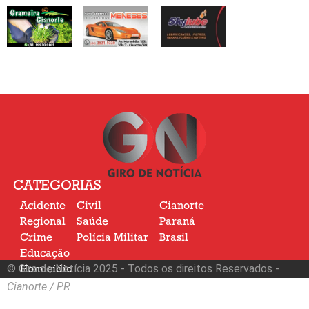
CATEGORIAS
Acidente
Civil
Cianorte
Regional
Saúde
Paraná
Crime
Polícia Militar
Brasil
Educação
© Giro de Notícia 2025 - Todos os direitos Reservados -
Homicídio
Nacional
Cianorte / PR