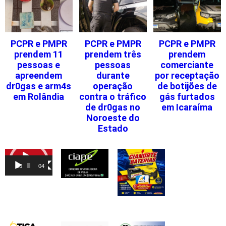
PCPR e PMPR
PCPR e PMPR
PCPR e PMPR
prendem 11
prendem três
prendem
pessoas e
pessoas
comerciante
apreendem
durante
por receptação
dr0gas e arm4s
operação
de botijões de
em Rolândia
contra o tráfico
gás furtados
de dr0gas no
em Icaraíma
Noroeste do
Estado
Tocador
de
00:00
04:46
vídeo