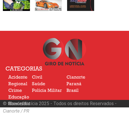
CATEGORIAS
Acidente
Civil
Cianorte
Regional
Saúde
Paraná
Crime
Polícia Militar
Brasil
Educação
© Giro de Notícia 2025 - Todos os direitos Reservados -
Homicídio
Nacional
Cianorte / PR