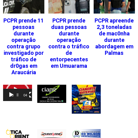
PCPR prende 11
PCPR prende
PCPR apreende
pessoas
duas pessoas
2,3 toneladas
durante
durante
de mac0nha
operação
operação
durante
contra grupo
contra o tráfico
abordagem em
investigado por
de
Palmas
tráfico de
entorpecentes
dr0gas em
em Umuarama
Araucária
Tocador
de
00:00
04:46
vídeo