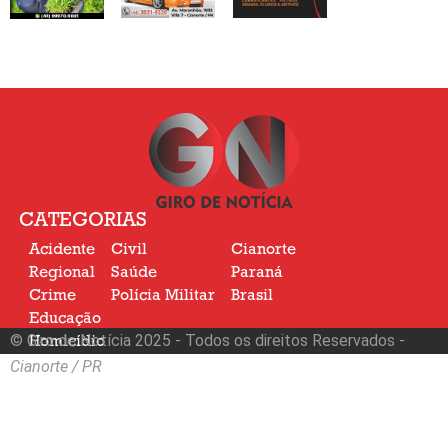
CATEGORIAS
Acidente
Civil
Cianorte
Regional
Saúde
Paraná
Crime
Polícia Militar
Brasil
Educação
© Giro de Notícia 2025 - Todos os direitos Reservados -
Homicídio
Nacional
Cianorte / PR