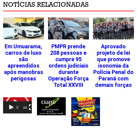
NOTÍCIAS RELACIONADAS
Em Umuarama,
PMPR prende
Aprovado
carros de luxo
208 pessoas e
projeto de lei
são
cumpre 95
que promove
apreendidos
ordens judiciais
isonomia da
após manobras
durante
Polícia Penal do
perigosas
Operação Força
Paraná com
Total XXVIII
demais forças
Tocador
de
00:00
04:46
vídeo