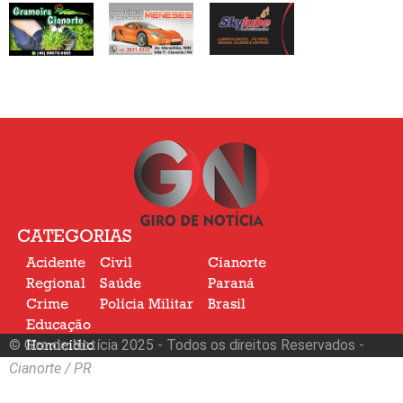
CATEGORIAS
Acidente
Civil
Cianorte
Regional
Saúde
Paraná
Crime
Polícia Militar
Brasil
Educação
© Giro de Notícia 2025 - Todos os direitos Reservados -
Homicídio
Nacional
Cianorte / PR