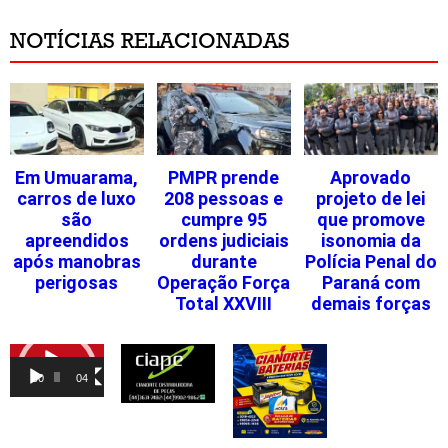
NOTÍCIAS RELACIONADAS
Em Umuarama,
PMPR prende
Aprovado
carros de luxo
208 pessoas e
projeto de lei
são
cumpre 95
que promove
apreendidos
ordens judiciais
isonomia da
após manobras
durante
Polícia Penal do
perigosas
Operação Força
Paraná com
Total XXVIII
demais forças
Tocador
de
00:00
04:46
vídeo