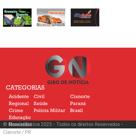
CATEGORIAS
Acidente
Civil
Cianorte
Regional
Saúde
Paraná
Crime
Polícia Militar
Brasil
Educação
© Giro de Notícia 2025 - Todos os direitos Reservados -
Homicídio
Nacional
Cianorte / PR