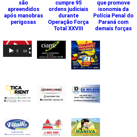
são
cumpre 95
que promove
apreendidos
ordens judiciais
isonomia da
após manobras
durante
Polícia Penal do
perigosas
Operação Força
Paraná com
Total XXVIII
demais forças
Tocador
de
00:00
04:46
vídeo