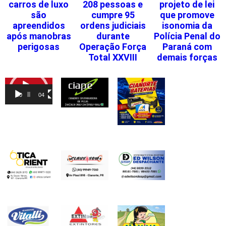
carros de luxo
208 pessoas e
projeto de lei
são
cumpre 95
que promove
apreendidos
ordens judiciais
isonomia da
após manobras
durante
Polícia Penal do
perigosas
Operação Força
Paraná com
Total XXVIII
demais forças
Tocador
de
00:00
04:46
vídeo