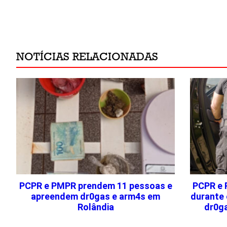
NOTÍCIAS RELACIONADAS
PCPR e PMPR prendem 11 pessoas e
PCPR e 
apreendem dr0gas e arm4s em
durante 
Rolândia
dr0g