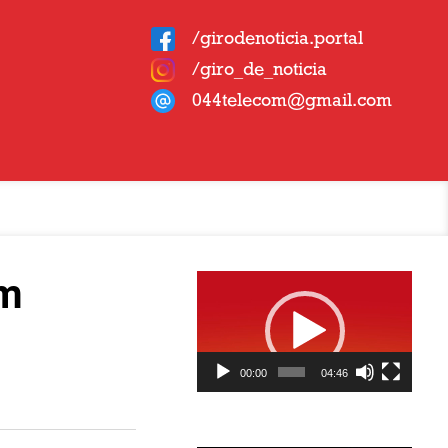
/girodenoticia.portal
/giro_de_noticia
044telecom@gmail.com
Tocador
em
de
vídeo
00:00
04:46