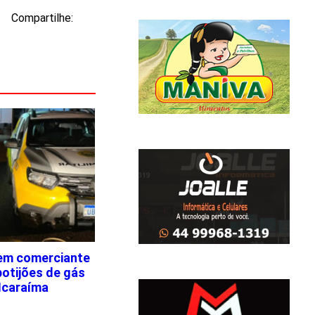
Compartilhe:
em comerciante
botijões de gás
Icaraíma