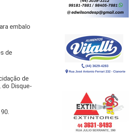
para embalo
es de
cidação de
 do Disque-
190.