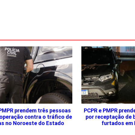
PMPR prendem três pessoas
PCPR e PMPR prend
operação contra o tráfico de
por receptação de 
as no Noroeste do Estado
furtados em 