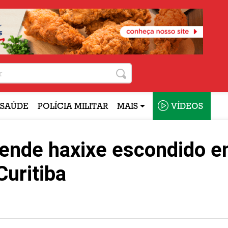
SAÚDE
POLÍCIA MILITAR
MAIS
VÍDEOS
reende haxixe escondido 
uritiba