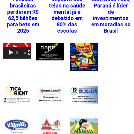
brasileiras
telas na saúde
Paraná é líder
perderam R$
mental já é
de
62,5 bilhões
debatido em
investimentos
para bets em
80% das
em moradias no
2025
escolas
Brasil
Tocador
de
00:00
04:46
vídeo