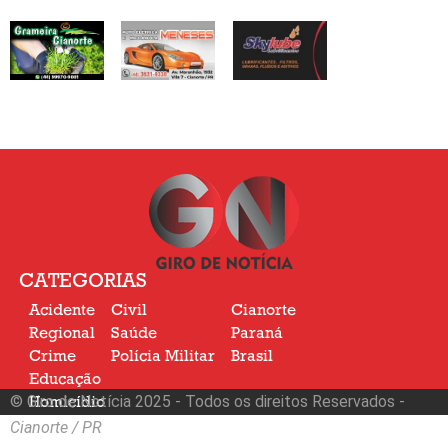
CATEGORIAS
Acidente
Civil
Cianorte
Regional
Saúde
Paraná
Crime
Polícia Militar
Brasil
Educação
© Giro de Notícia 2025 - Todos os direitos Reservados -
Homicídio
Nacional
Cianorte / PR