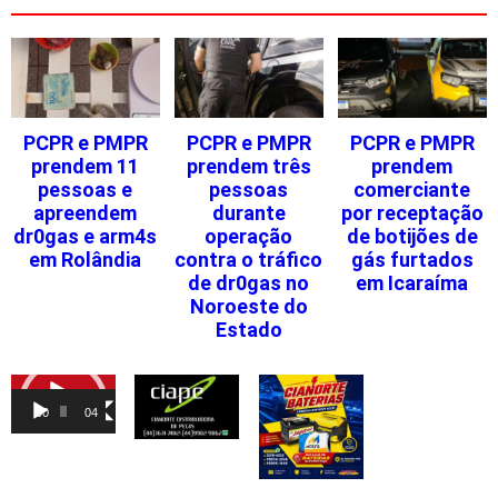
PCPR e PMPR
PCPR e PMPR
PCPR e PMPR
prendem 11
prendem três
prendem
pessoas e
pessoas
comerciante
apreendem
durante
por receptação
dr0gas e arm4s
operação
de botijões de
em Rolândia
contra o tráfico
gás furtados
de dr0gas no
em Icaraíma
Noroeste do
Estado
Tocador
de
00:00
04:46
vídeo