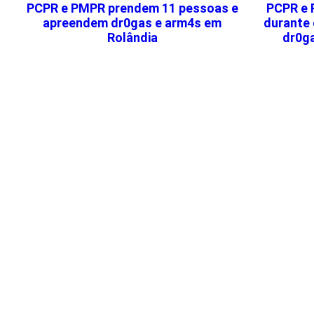
PCPR e PMPR prendem 11 pessoas e
PCPR e 
apreendem dr0gas e arm4s em
durante 
Rolândia
dr0g