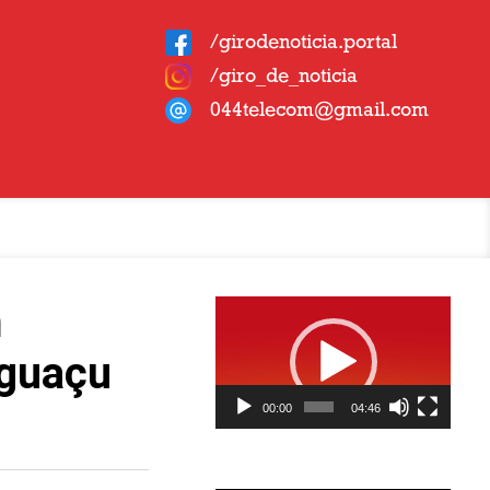
/girodenoticia.portal
/giro_de_noticia
044telecom@gmail.com
Tocador
m
de
vídeo
Iguaçu
00:00
04:46