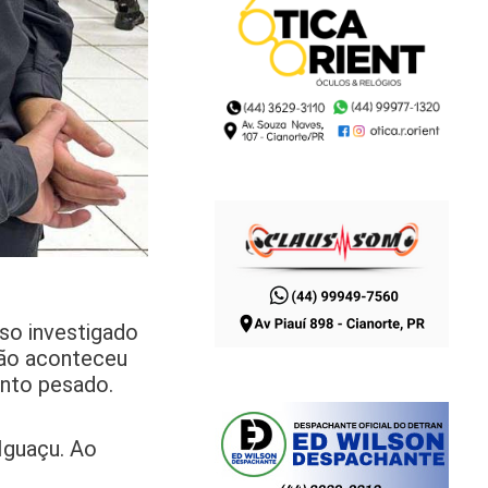
so investigado
ção aconteceu
ento pesado.
Iguaçu. Ao