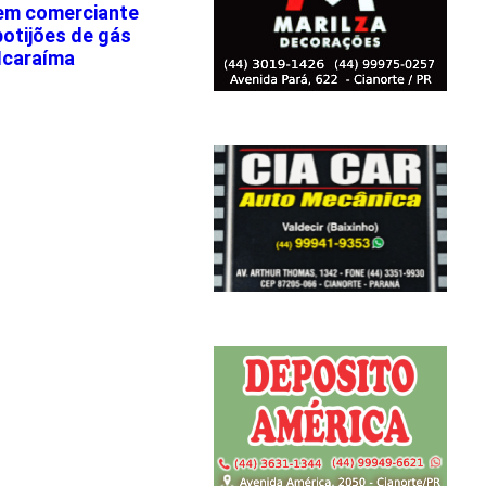
em comerciante
botijões de gás
Icaraíma