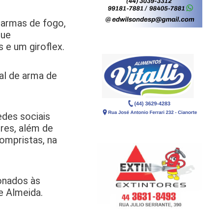
 armas de fogo,
que
 e um giroflex.
al de arma de
des sociais
res, além de
ompristas, na
ionados às
e Almeida.