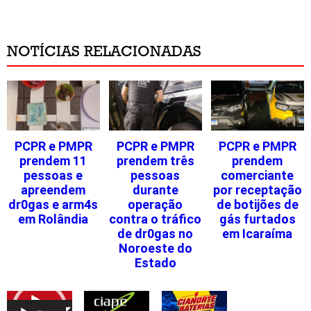
NOTÍCIAS RELACIONADAS
PCPR e PMPR
PCPR e PMPR
PCPR e PMPR
prendem 11
prendem três
prendem
pessoas e
pessoas
comerciante
apreendem
durante
por receptação
dr0gas e arm4s
operação
de botijões de
em Rolândia
contra o tráfico
gás furtados
de dr0gas no
em Icaraíma
Noroeste do
Estado
Tocador
de