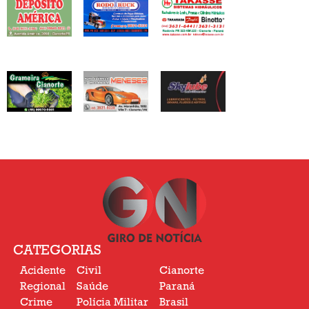
CATEGORIAS
Acidente
Civil
Cianorte
Regional
Saúde
Paraná
Crime
Polícia Militar
Brasil