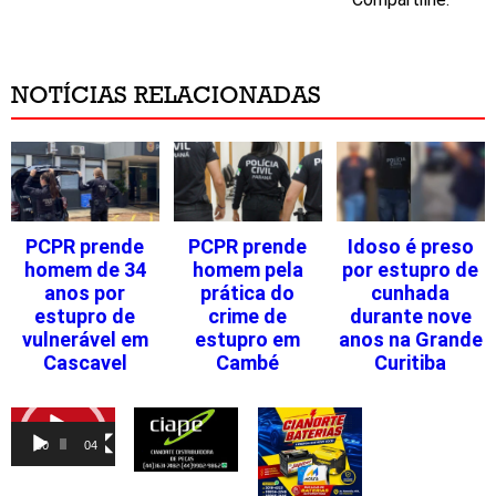
NOTÍCIAS RELACIONADAS
PCPR prende
PCPR prende
Idoso é preso
homem de 34
homem pela
por estupro de
anos por
prática do
cunhada
estupro de
crime de
durante nove
vulnerável em
estupro em
anos na Grande
Cascavel
Cambé
Curitiba
Tocador
de
00:00
04:46
vídeo