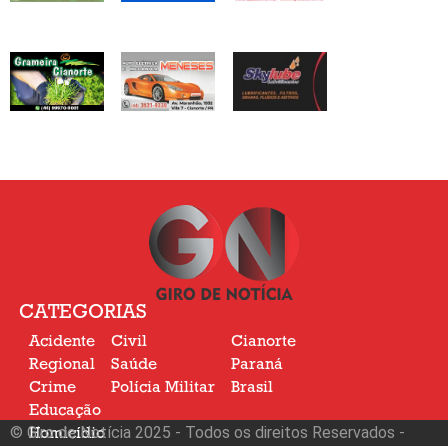
CATEGORIAS
Acidente
Civil
Cianorte
Regional
Saúde
Paraná
Crime
Polícia Militar
Brasil
Educação
© Giro de Notícia 2025 - Todos os direitos Reservados -
Homicídio