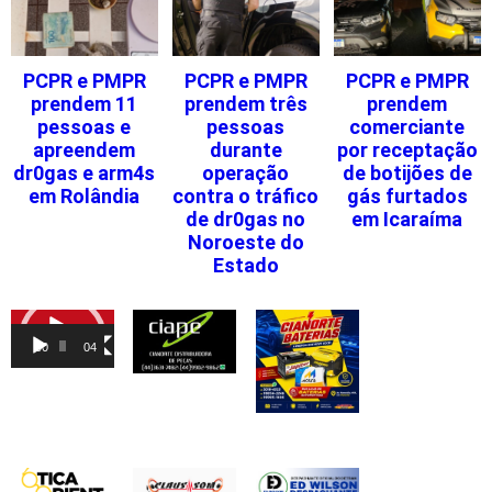
PCPR e PMPR
PCPR e PMPR
PCPR e PMPR
prendem 11
prendem três
prendem
pessoas e
pessoas
comerciante
apreendem
durante
por receptação
dr0gas e arm4s
operação
de botijões de
em Rolândia
contra o tráfico
gás furtados
de dr0gas no
em Icaraíma
Noroeste do
Estado
Tocador
de
00:00
04:46
vídeo