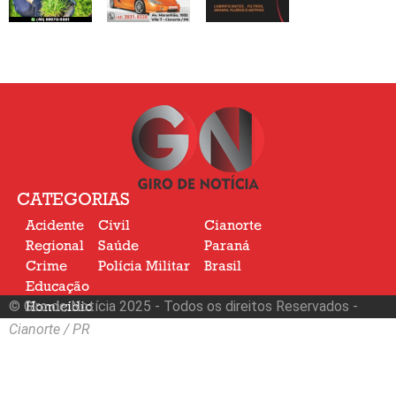
CATEGORIAS
Acidente
Civil
Cianorte
Regional
Saúde
Paraná
Crime
Polícia Militar
Brasil
Educação
© Giro de Notícia 2025 - Todos os direitos Reservados -
Homicídio
Nacional
Cianorte / PR