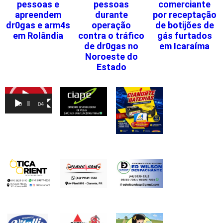
pessoas e
pessoas
comerciante
apreendem
durante
por receptação
dr0gas e arm4s
operação
de botijões de
em Rolândia
contra o tráfico
gás furtados
de dr0gas no
em Icaraíma
Noroeste do
Estado
Tocador
de
00:00
04:46
vídeo