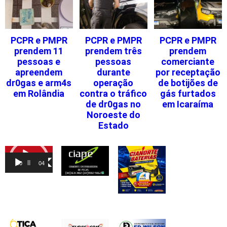
PCPR e PMPR
PCPR e PMPR
PCPR e PMPR
prendem 11
prendem três
prendem
pessoas e
pessoas
comerciante
apreendem
durante
por receptação
dr0gas e arm4s
operação
de botijões de
em Rolândia
contra o tráfico
gás furtados
de dr0gas no
em Icaraíma
Noroeste do
Estado
Tocador
de
00:00
04:46
vídeo