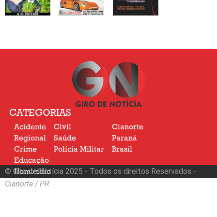
CATEGORIAS
Acidente
Civil
Cianorte
Regional
Saúde
Paraná
Crime
Polícia Militar
Brasil
Educação
© Giro de Notícia 2025 - Todos os direitos Reservados -
Homicídio
Nacional
Cianorte / PR