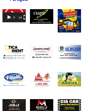
Tocador
de
00:00
04:46
vídeo