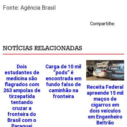
Fonte: Agência Brasil
Compartilhe:
NOTÍCIAS RELACIONADAS
Dois
Carga de 10 mil
estudantes de
“pods” é
medicina são
encontrada em
flagrados com
fundo falso de
Receita Federal
263 ampolas de
caminhão na
apreende 15 mil
tirzepatida
fronteira
maços de
tentando
cigarros em
cruzar a
dois veículos
fronteira do
em Engenheiro
Brasil com o
Beltrão
Paraguai