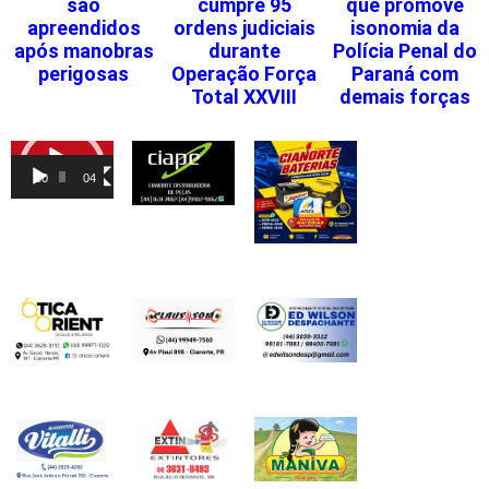
são
cumpre 95
que promove
apreendidos
ordens judiciais
isonomia da
após manobras
durante
Polícia Penal do
perigosas
Operação Força
Paraná com
Total XXVIII
demais forças
Tocador
de
00:00
04:46
vídeo