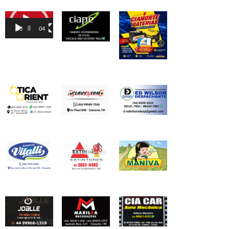
Tocador
de
00:00
04:46
vídeo