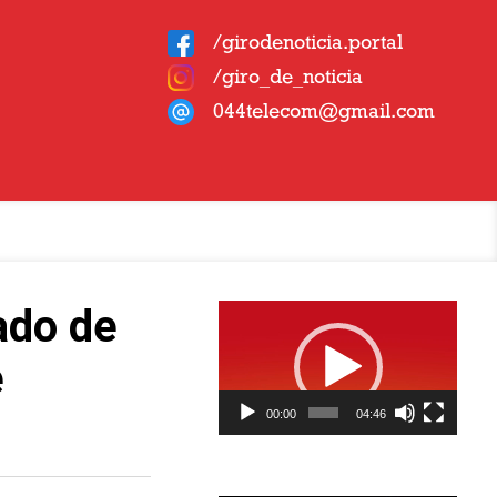
/girodenoticia.portal
/giro_de_noticia
044telecom@gmail.com
Tocador
ado de
de
vídeo
e
00:00
04:46