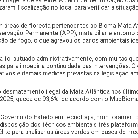
agens de satélite. A partir da identificação dos i
aram fiscalização no local para verificar a situação
m áreas de floresta pertencentes ao Bioma Mata At
servação Permanente (APP), mata ciliar e entorno 
ação de fogo, o que agravou os danos ambientais ide
rea foi autuado administrativamente, com multas qu
s para impedir a continuidade das intervenções. O 
ivos e demais medidas previstas na legislação am
o desmatamento ilegal da Mata Atlântica nos últim
 2025, queda de 93,6%, de acordo com o MapBioma
 Governo do Estado em tecnologia, monitoramento 
 disposição dos técnicos ambientais três plataform
te para analisar as áreas verdes em busca de irreg