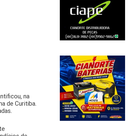
ntificou, na
a de Curitiba.
adas.
te