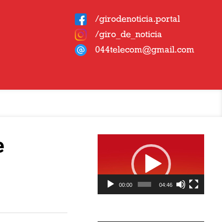
/girodenoticia.portal
/giro_de_noticia
044telecom@gmail.com
Tocador
e
de
vídeo
00:00
04:46