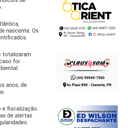
ndícios de
.
lântica,
de nascente. Os
ntificados.
e totalizaram
caso foi
biental.
os anos, de
s.
e fiscalização.
as de alertas
ularidades.