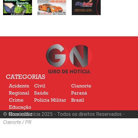
CATEGORIAS
Acidente
Civil
Cianorte
Regional
Saúde
Paraná
Crime
Polícia Militar
Brasil
Educação
© Giro de Notícia 2025 - Todos os direitos Reservados -
Homicídio
Nacional
Cianorte / PR