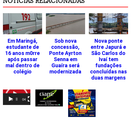
NOTÍCIAS RELACIONADAS
Em Maringá,
Sob nova
Nova ponte
estudante de
concessão,
entre Japurá e
16 anos m0rre
Ponte Ayrton
São Carlos do
após passar
Senna em
Ivaí tem
mal dentro de
Guaíra será
fundações
colégio
modernizada
concluídas nas
duas margens
Tocador
de
00:00
04:46
vídeo