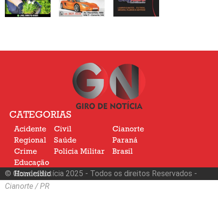
CATEGORIAS
Acidente
Civil
Cianorte
Regional
Saúde
Paraná
Crime
Polícia Militar
Brasil
Educação
© Giro de Notícia 2025 - Todos os direitos Reservados -
Homicídio
Nacional
Cianorte / PR