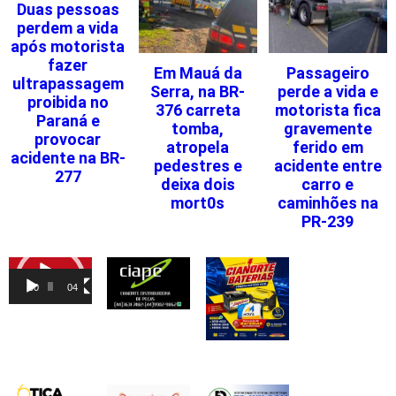
Duas pessoas
perdem a vida
após motorista
fazer
Em Mauá da
Passageiro
ultrapassagem
Serra, na BR-
perde a vida e
proibida no
376 carreta
motorista fica
Paraná e
tomba,
gravemente
provocar
atropela
ferido em
acidente na BR-
pedestres e
acidente entre
277
deixa dois
carro e
mort0s
caminhões na
PR-239
Tocador
de
00:00
04:46
vídeo