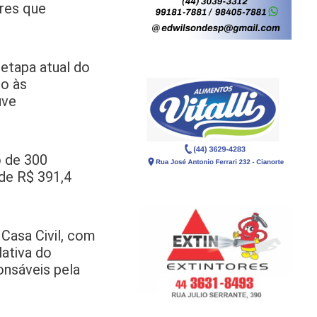
res que
etapa atual do
do às
uve
o de 300
 de R$ 391,4
 Casa Civil, com
lativa do
onsáveis pela