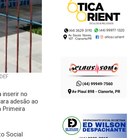
EDEF
inserir no
para adesão ao
 Primeira
to Social