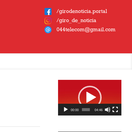
/girodenoticia.portal
/giro_de_noticia
044telecom@gmail.com
Tocador
de
vídeo
00:00
04:46