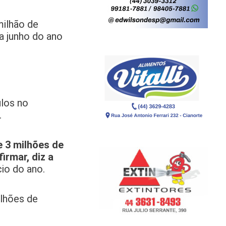
milhão de
a junho do ano
los no
.
e 3 milhões de
irmar, diz a
io do ano.
ilhões de