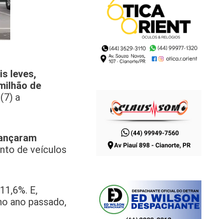
s leves,
milhão de
(7) a
vançaram
nto de veículos
11,6%. E,
no ano passado,