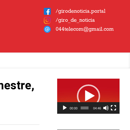
/girodenoticia.portal
/giro_de_noticia
044telecom@gmail.com
Tocador
mestre,
de
vídeo
00:00
04:46