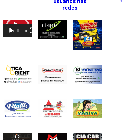
usuários nas
redes
Tocador
de
00:00
04:46
vídeo