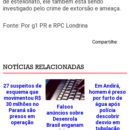
de estelionato, ele também está sendo
investigado pelo crime de extorsão e ameaça.
Fonte: Por g1 PR e RPC Londrina
Compartilhe:
NOTÍCIAS RELACIONADAS
27 suspeitos de
Em Andirá,
esquema que
homem é preso
movimentou R$
por furto de
30 milhões no
água após
Falsos
Paraná são
polícia
anúncios sobre
presos em
descobrir
Desenrola
operação
desvio em
Brasil enganam
tubulação