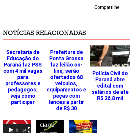
Compartilhe:
NOTÍCIAS RELACIONADAS
Secretaria de
Prefeitura de
Educação do
Ponta Grossa
Paraná faz PSS
faz leilão on-
com 4 mil vagas
line, serão
Polícia Civil do
para
ofertados 68
Paraná abre
professores e
veículos,
edital com
pedagogos;
equipamentos e
salários de até
veja como
peças com
R$ 26,8 mil
participar
lances a partir
de R$ 30
Tocador
de
00:00
04:46