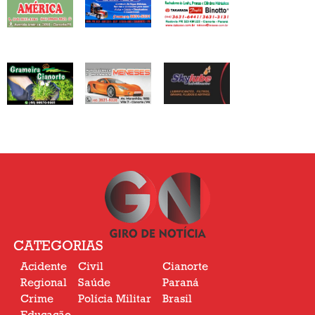
CATEGORIAS
Acidente
Civil
Cianorte
Regional
Saúde
Paraná
Crime
Polícia Militar
Brasil
Educação