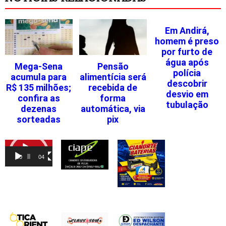
Em Andirá,
homem é preso
por furto de
água após
Mega-Sena
Pensão
polícia
acumula para
alimentícia será
descobrir
R$ 135 milhões;
recebida de
desvio em
confira as
forma
tubulação
dezenas
automática, via
sorteadas
pix
Tocador
de
00:00
04:46
vídeo