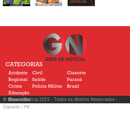
CATEGORIAS
Acidente
Civil
Cianorte
Regional
Saúde
Paraná
Crime
Polícia Militar
Brasil
Educação
© Giro de Notícia 2025 - Todos os direitos Reservados -
Homicídio
Nacional
Cianorte / PR