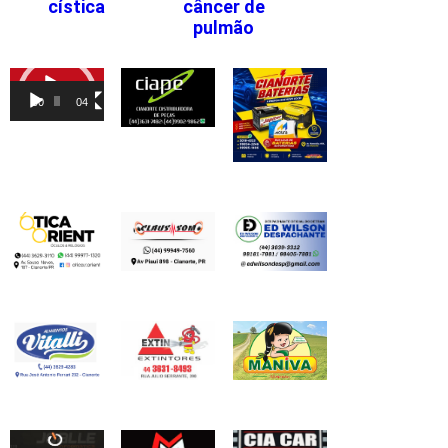
cística
câncer de
pulmão
Tocador
de
00:00
04:46
vídeo