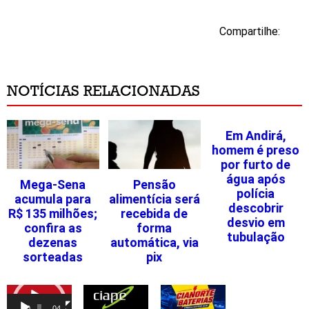
Compartilhe:
NOTÍCIAS RELACIONADAS
Em Andirá,
homem é preso
por furto de
água após
Mega-Sena
Pensão
polícia
acumula para
alimentícia será
descobrir
R$ 135 milhões;
recebida de
desvio em
confira as
forma
tubulação
dezenas
automática, via
sorteadas
pix
Tocador
de
00:00
04:46