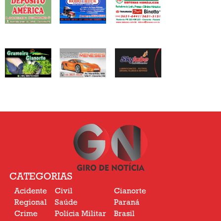
CATEGORIAS
Acidente
Civil
Cianorte
Regional
Saúde
Paraná
Crime
Polícia Militar
Brasil