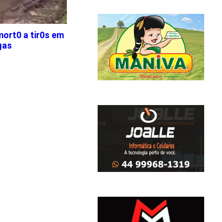
ort0 a tir0s em
gas