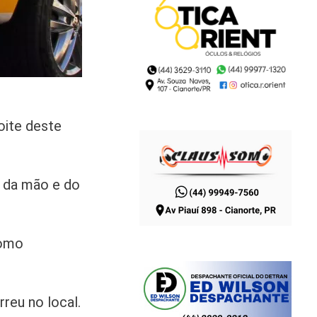
oite deste
s da mão e do
como
reu no local.