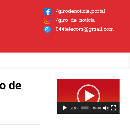
/girodenoticia.portal
/giro_de_noticia
044telecom@gmail.com
Tocador
o de
de
vídeo
00:00
04:46