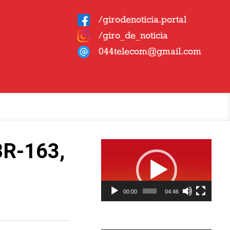
/girodenoticia.portal
/giro_de_noticia
044telecom@gmail.com
Tocador
BR-163,
de
vídeo
00:00
04:46