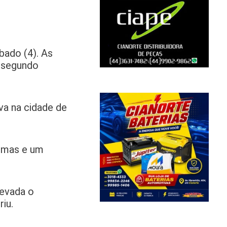
bado (4). As
, segundo
va na cidade de
timas e um
levada o
riu.